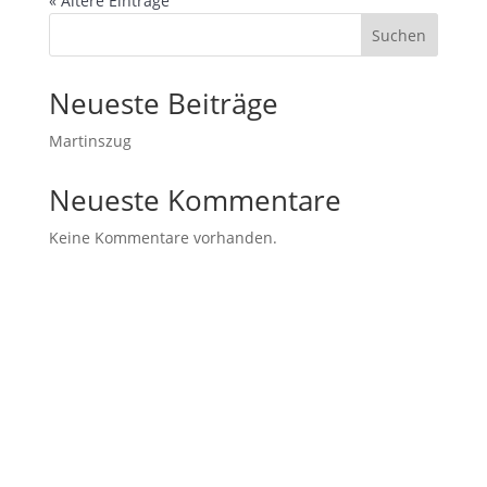
« Ältere Einträge
Suchen
Neueste Beiträge
Martinszug
Neueste Kommentare
Keine Kommentare vorhanden.
ELTERNINFOS
VORSTAND
LEA – LEBENSQUALITÄT IM ALTER
TERMINE
NEUÖTTING HILFT
KONTAKT